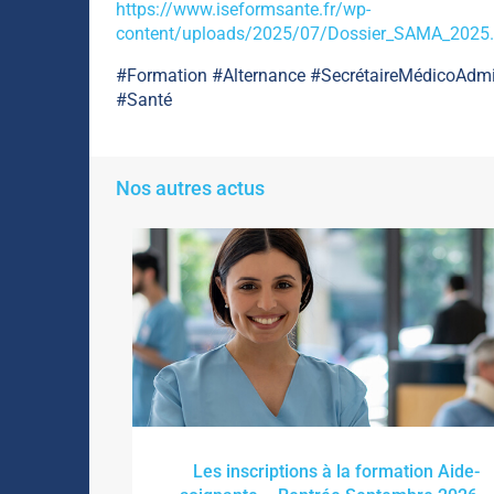
https://www.iseformsante.fr/wp-
content/uploads/2025/07/Dossier_SAMA_2025.
#Formation #Alternance #SecrétaireMédicoAdmin
#Santé
Nos autres actus
ADVF)
Les inscriptions à la formation Aide-