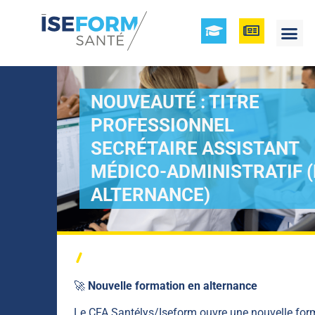
NOUVEAUTÉ : TITRE
PROFESSIONNEL
SECRÉTAIRE ASSISTANT
MÉDICO-ADMINISTRATIF 
ALTERNANCE)
🚀
Nouvelle formation en alternance
Le CFA Santélys/Iseform ouvre une nouvelle form