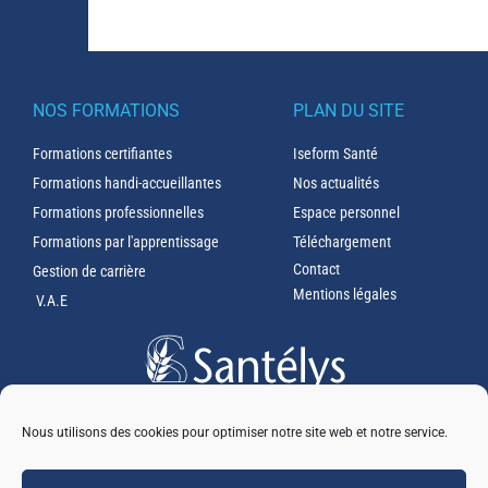
NOS FORMATIONS
PLAN DU SITE
Formations certifiantes
Iseform Santé
Formations handi-accueillantes
Nos actualités
Formations professionnelles
Espace personnel
Formations par l'apprentissage
Téléchargement
Contact
Gestion de carrière
Mentions légales
V.A.E
351 rue Ambroise Paré
59120 LOOS
Nous utilisons des cookies pour optimiser notre site web et notre service.
03 20 16 03 60